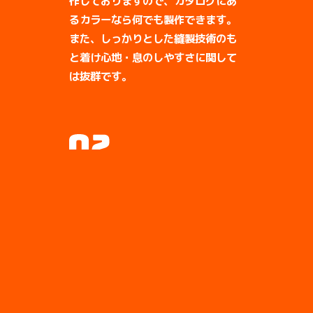
作しておりますので、カタログにあ
るカラーなら何でも製作できます。
また、しっかりとした縫製技術のも
と着け心地・息のしやすさに関して
は抜群です。
当店のマスクは、ＢＡＳＥ以外にも
店頭販売・ふるさと納税の返礼品・
アンテナショップ・観光案内所など
で販売しております。どこのショッ
プでもリピートでお買い上げされて
おります。