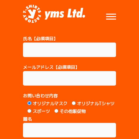
S
k
CONTACT
i
p
t
氏名【必須項目】
o
c
o
n
メールアドレス【必須項目】
t
e
n
お問い合わせ内容
t
オリジナルマスク
オリジナルTシャツ
スポーツ
その他販促物
題名